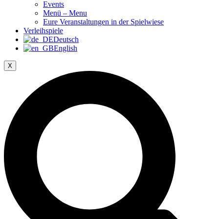
Events
Menü – Menu
Eure Veranstaltungen in der Spielwiese
Verleihspiele
Deutsch
English
X