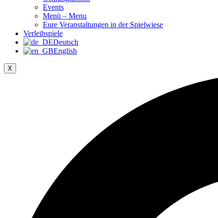
Events
Menü – Menu
Eure Veranstaltungen in der Spielwiese
Verleihspiele
Deutsch
English
X