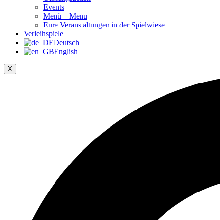
Events
Menü – Menu
Eure Veranstaltungen in der Spielwiese
Verleihspiele
Deutsch
English
X