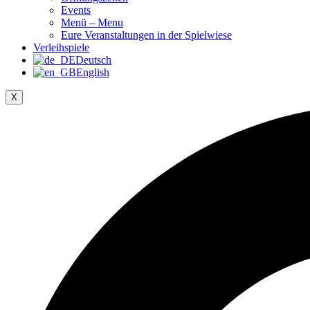
Events
Menü – Menu
Eure Veranstaltungen in der Spielwiese
Verleihspiele
Deutsch
English
X