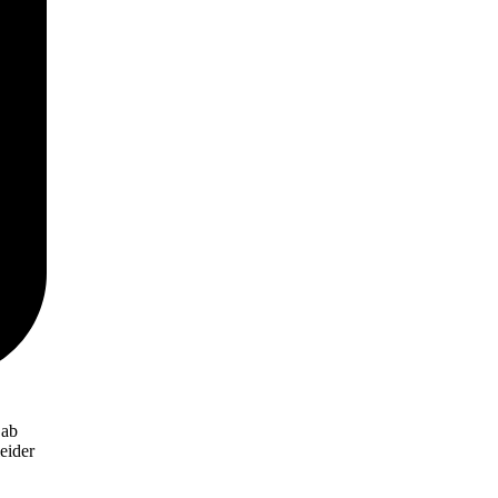
 ab
eider