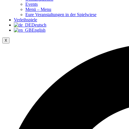
Events
Menü – Menu
Eure Veranstaltungen in der Spielwiese
Verleihspiele
Deutsch
English
X