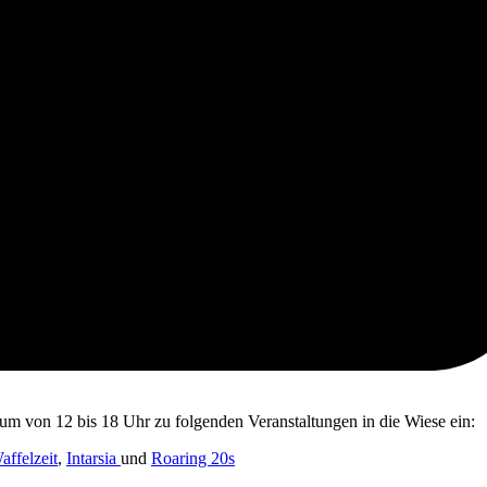
um von 12 bis 18 Uhr zu folgenden Veranstaltungen in die Wiese ein:
affelzeit
,
Intarsia
und
Roaring 20s