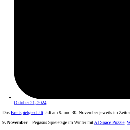
Oktober 21, 2024
Das
Brettspielgeschäft
lädt am 9. und 30. November jeweils im Zeitra
9. November
– Pegasus Spieletage im Winter mit
AI Space Puzzle
,
W