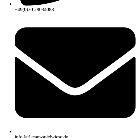
+49(0)30 28034088
info [at] team-spielwiese.de