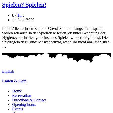
Spielen? Spielen!
by
Tim
11. June 2020
Liebe Alle,nachdem sich die Covid-Situation langsam entspannt,
wollen wir auch in der Spielwiese testen, ob unter Beachtung der
Hygienevorschriften gemeinsames Spielen wieder möglich ist. Die
Spielregeln dazu sind: Maskenpflicht, wenn Ihr nicht am Tisch sitzt.
…
English
Laden & Café
Home
Reservation
Directions & Contact
Opening hours
Events