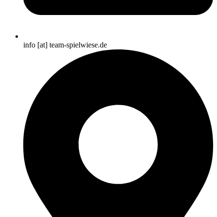
info [at] team-spielwiese.de