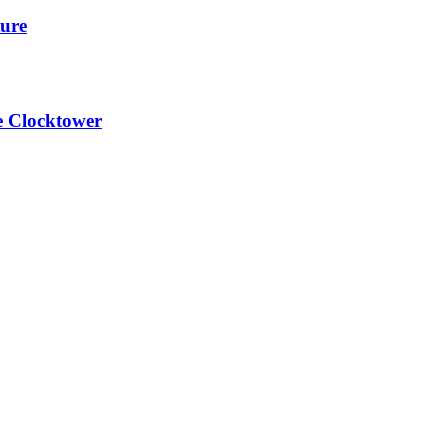
ture
he Clocktower