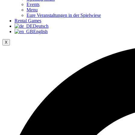
Events
Menu
Eure Veranstaltungen in der Spielwiese
Rental Games
Deutsch
English
X