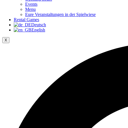
Events
Menu
Eure Veranstaltungen in der Spielwiese
Rental Games
Deutsch
English
X